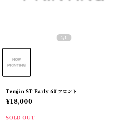
1
/1
Temjin ST Early 60'フロント
¥18,000
SOLD OUT