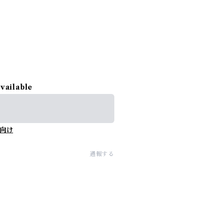
available
向け
通報する